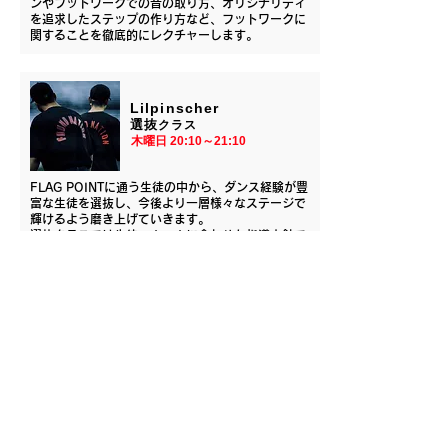
ンやフットワークでの音の取り方、オリジナリティ
を追求したステップの作り方など、フットワークに
関することを徹底的にレクチャーします。
Lilpinscher
選抜
クラス
​木曜日 20:10～21:10
FLAG POINTに通う生徒の中から、ダンス経験が豊
富な生徒を選抜し、今後より一層様々なステージで
輝けるよう磨き上げていきます。
選抜クラスでは生徒一人一人に合わせた指導方針で
個性の追求をしていきます。
金曜日
2GOO
​キッズ入門クラス
​金曜日 18:00～19:00