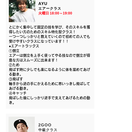
AYU
エアークラス
​火曜日 18:00～19:00
とにかく集中して固定の技を学び、そのスキルを獲
得したい方のためのスキル特化型クラス！
一つ一つしっかりと教えていくので初めての人でも
受けやすいクラスになっています！！
●エアートラックス
①倒立
エアーは倒立を上手く使ってやる技なので倒立が得
意な方はスムーズに出来ます！
②ため
飛ばす時に少しでも楽になるように体を溜めてあげ
る動き。
③飛ばす
軸手から逆の手にかえるために思いっきし飛ばして
あげる動き。
④キャッチ
飛ばした後にしっかり逆手で支えてあげるための動
き。
2GOO
中級クラス