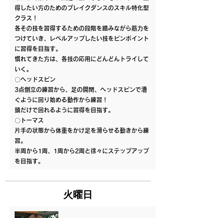
得したい方のためのブレイクダンスのスキル特化型
クラス！
各その技を習得するための段階を踏みながら筋力を
つけていき、レベルアップしたい技をピンポイント
に習得を目指す。
慣れてきた方は、各技の応用にどんどんトライして
いく。
〇ヘッドスピン
3点倒立の練習から、足の開閉、ヘッドスピンで漕
ぐように回り始める動作から練習！
頭だけで回れるように習得を目指す。
〇トーマス
片手の状態から体重をかけ足を滑らせる動きから練
習。
半周から1周、1周から2周と徐々にステップアップ
を目指す。
火曜日